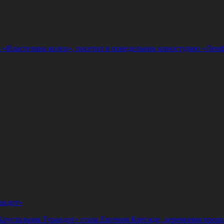
 «Властелина колец», посетил в понедельник киностудию «Ленф
андот»
Хрустальная Турандот» стала Евгения Крегжде, церемония прохо