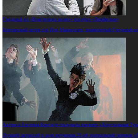
Гэндальф из «Властелина колец» посетил «Ленфильм»
Британский актер сэр Иэн Маккеллен, знаменитый Гэндальф из
Актриса Евгения Крегжде получила премию «Хрустальная Тур
Лучшей актрисой в ходе вручения 25-ой театральной премии «