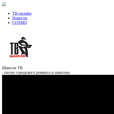
ТВ-онлайн
Новости
COSMO
Шансон ТВ
- песни городского романса и шансона