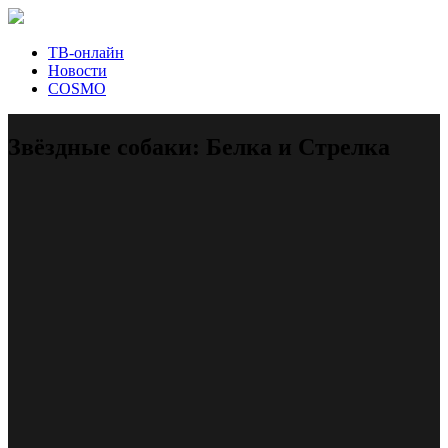
ТВ-онлайн
Новости
COSMO
Звёздные собаки: Белка и Стрелка