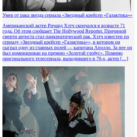
Умер от рака звезда сериала «Звездный крейсер «Галактика»»
Американский актер Ричард Хэтч скончался в возрасте 71
года. Об этом сообщает The Hollywood Reporter. Причиной
смерти артиста стал панкреатический рак. Хэтч известен по
сериалу «Звездный крейсер «Галактика»», в котором он
сыграл одну из главных ролей — капитана Аполло. За нее он
был номинирован на премию «Золотой глобус». Помимо
оригинального телесериала, выходившего в 70-х, актер […]