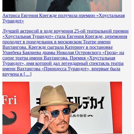
Актриса Евгения Крегжде получила премию «Хрустальная
Турандот»
Лучшей актрисой в ходе вручения 25-ой театральной премии
«Хрустальная Турандот» стала Евгения Крегжде, церемония
проходит в понедельник в московском Театре имени
Вахтангова. Крегжде сыграла Катерину в постановке
Уланбека Баялиева драмы Николая Островского «Гроза» на
сцене театра имени Вахтангова. Премия «Хрустальная
Турандот», имя которой дал легендарный спектакль театра
имени Вахтангова «Принцесса Турандот», впервые была
вручена в […]