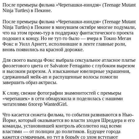
После премьеры фильма «Черепашки-ниндзя» (Teenage Mutant
Ninja Turtles) в Пекине.
После премьеры фильма «Черепашки-ниндзя» (Teenage Mutant
Ninja Turtles) в Пекине в минувшем октябре многие подумали,
что на этом промо-тур в поддержку фантастического проекта
подошел к концу. Но не тут-то было — вчера в Токио Меган
Фокс и Уилл Арнетт, исполнившие в ленте главные роли,
вновь появились на красной дорожке.
Для своего выхода Фокс выбрала сексуальное атласное платье
фиолетового цвета от Salvatore Ferragamo с глубоким вырезом
и высоким разрезом. А изысканные ювелирные украшения,
сдержанный мейк-ап и распущенные волосы помогли
завершить образ актрисы.
К слову, свежие фотографии знаменитостей с премьеры
«черепашек» в сети обнаружила и поделилась с нашими
читателями блогер WantedGirl.
Что касается сюжета фильма, то события развиваются в Нью-
Йорке, который оказывается во власти злодея Шреддера и его
команды, установившей контроль абсолютно над всеми
властями — от полиции до политиков. Будущее города
кажется сумрачным, но тут в борьбу со злом вступают