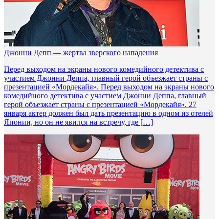
Джонни Депп — жертва зверского нападения
Перед выходом на экраны нового комедийного детектива с
участием Джонни Деппа, главный герой объезжает страны с
презентацией «Мордекайя». Перед выходом на экраны нового
комедийного детектива с участием Джонни Деппа, главный
герой объезжает страны с презентацией «Мордекайя». 27
января актер должен был дать презентацию в одном из отелей
Японии, но он не явился на встречу, где […]